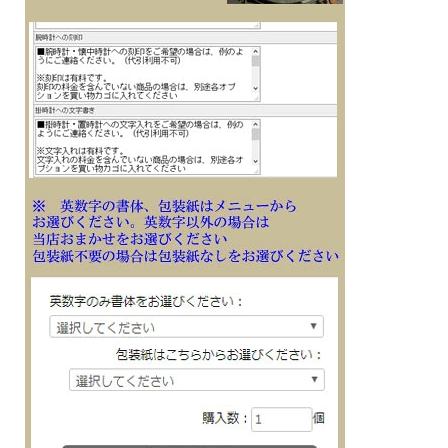
CASIO G-SHOCKのスポーツライン G-SQUAD カシオ Gショック ジー・ス
クワッド
GBD-200-9JF デジタル LED：ホワイト
距離計測機能やスマートフォン連携機能等、ランニングなどのトレーニングに役立
つ機能を搭載しました
スマートフォンのGPS機能と連携することで計測距離を補正
一度補正すると次回から時計単体で走行距離の計測ができます
更に走行ペースの計測や自動でタイムを計測するオートラップ機能も可能に。ま
た、専用アプリでライフログやアクティビティ履歴などの確認、トレーニングプラ
ンの自動作成等もできます
ディスプレイには高精細MIP液晶を採用し、スーパーイルミネーターも搭載
バンドにはソフトウレタン素材を使用しフィット感を高めるとともに、細かく調整