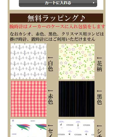
ができるようバンド穴の数を多く設けています。また、多機能を日常的に使用した
際でも約2年の電池寿命を実現
日常の健康管理からランニングの持久力強化まで幅広く役立ちます
■樹脂バンド
■美錠タイプ
■電池式
■電池寿命約2年
■スマートフォンと連携しない場合は、通常のクオーツ精度（平均月差±15秒）で
動作します
■２０気圧防水
■樹脂ケース
■無機ガラス
■LEDバックライト（オートライト機能、スーパーイルミネーター、残照機能、残
照時間切替（1.5秒/3秒）付き）
■1秒、100時間計、スプリット機能 （ストップウォッチ機能）
■時刻アラーム4本（スヌーズ機能付き）
■ワールドタイム機能、世界38都市（38タイムゾーン（スマートフォンとの連携に
より更新される場合があります）、サマータイム自動設定機能付き）＋UTC（協定
世界時）の時刻表示
■タイマー機能 最大5つの時間設定が可能なインターバル計測用のタイマー（セ
ット単位：1秒、最大セット：60分、1秒単位で計測、オートリピート）
■幅45.9mm×厚み15.mm×重さ58g
■耐衝撃構造（ショックレジスト）
■モバイルリンク機能（Automatic Connection、対応携帯電話とのBluetooth? 通信
による機能連動）