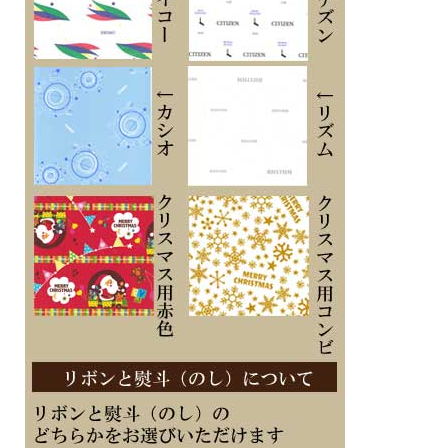
・アプリ：「G-SHOCK MOVE」対応
・バンド装着可能サイズ：145～215mm
・操作音ON/OFF切替機能
・パワーセービング機能（毎日一定時間になると表示を消して節電します）
・12/24時間制表示切替
・バイブレーション機能
・ユーザープロフィール設定機能
・日付・曜日表示
・操作バイブレーションON/OFF切替機能
・トレーニングログデータ（最大100走分、ラップデータはそれぞれ最大140
本）：計測タイム、距離、ペース、消費カロリー
・ライフログデータ：＜デイリーデータ表示＞歩数、＜月間データ表示＞走行距離
・トレーニング機能：加速度センサーによる距離・速度・ペースなどを計算して表
示、自動／手動ラップ機能、オートポーズ機能、到達お知らせアラート設定（時
間、消費カロリー）ON/OFF切替機能、トレーニング表示カスタマイズ機能（計測
タイム、距離、ペース、ラップタイム、ラップ距離、ラップペース、平均ペース、
速度、平均速度、消費カロリー）
■メーカーの正規国内保証書付き（1年間保証）
メッセージ文字名入れ刻印した腕時計を永年勤続 周年記念 皆勤 栄転 定年 退職 誕
生日 入学 成人 卒業 結婚式 ご結婚記念 金婚 銀婚 還暦 白寿 喜寿 米寿 古希 古稀 叙
勲 御祝 ホールインワン 贈り物 ギフト 記念品 プレゼントに
※１０文字分の加工費込みの表示価格です
※在庫ありの時１０日間前後（土日祝日は除く）で発送予定（在庫切れの場合もあ
ります）