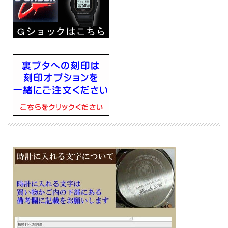
■電池寿命約3年
■月差±15秒
■２０気圧防水
■無機ガラス
■フルオートカレンダー
■ダブルLEDライト：文字板用LEDライト（スーパーイルミネーター、残照機能、
残照時間切替（1.5秒/3秒）付き）、LCD部用LEDバックライト（スーパーイルミネ
ーター、残照機能、残照時間切替（1.5秒/3秒）付き）とネオブライト（蓄光塗
料）
■1/100秒（1時間未満）／1秒（1時間以上）、24時間計、スプリット付き（ストッ
プウオッチ機能）
■時刻アラーム５本、時報
■ワールドタイム機能、世界48都市（31タイムゾーン、サマータイム設定機能付
き）＋UTC（協定世界時）の時刻表示
■タイマー機能 セット単位：1秒、最大セット24時間、1秒単位で計測
■幅40.5mm×厚み11.3mm×重さ37g
■耐衝撃構造（ショックレジスト）
■ケース・ベゼル材質：樹脂／樹脂（バイオマスプラスチック）
・バンド：樹脂バンド（バイオマスプラスチック）
・バンド装着可能サイズ：145～190mm
・LED：ホワイト
・針退避機能（針が液晶表示と重なって見づらいときは、針を液晶表示の上から一
時的に退避させることができます）
・12/24時間制表示切替
・操作音ON/OFF切替機能
■メーカーの正規国内保証書付き（1年間保証）