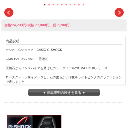
価格:24,200円(税抜 22,000円、税 2,200円)
商品説明
カシオ Gショック CASIO G-SHOCK
GMA-P2110SC-4AJF 電池式
天然石からインスパイアを受けたカラーダイアルのGMA-P2110シリーズ
ローズクォーツをイメージし、石の柔らかい印象をライトピンクのグラデーション
で表しました
文字板にはメタル素材を採用し質感をアップ。天然色のような美しい発色を実現し
▼ 商品説明の続きを見る ▼
ています
また、ローズクォーツは「美と健康」という石言葉を持ち、ギフトに添えられるよ
うなメッセージも込めました
■美錠タイプ
■電池式