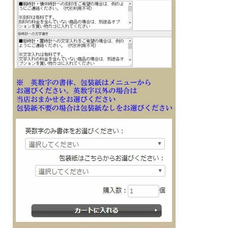
会社 永年勤続 周年記念 皆勤 栄転 定年 退職 誕生日 入学 成人 卒業 就職 還暦 贈り
物 贈答品 ギフト 記念品 プレゼントにメッセージ 文字 名入れ 刻印した腕時計を
※１０文字分の加工費込みの表示価格です
※在庫ありの時１０日間前後（土日祝日は除く）で発送予定（在庫切れの場合もあ
ります）
※刻印文字はカート内の備考欄に記載ください