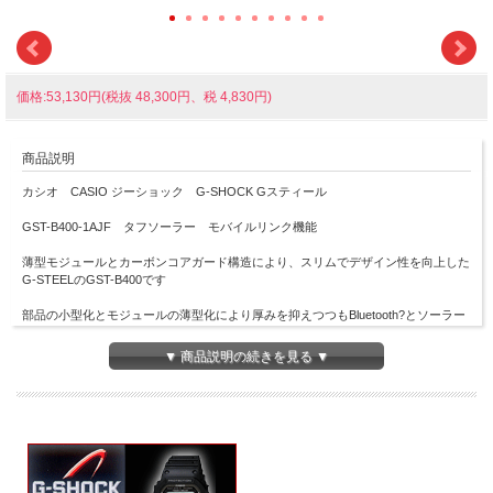
価格:53,130円(税抜 48,300円、税 4,830円)
商品説明
カシオ CASIO ジーショック G-SHOCK Gスティール
GST-B400-1AJF タフソーラー モバイルリンク機能
薄型モジュールとカーボンコアガード構造により、スリムでデザイン性を向上した
G-STEELのGST-B400です
部品の小型化とモジュールの薄型化により厚みを抑えつつもBluetooth?とソーラー
という機能性を維持し、消費電力も大幅に削減しています
▼ 商品説明の続きを見る ▼
加えてカーボンコアガード構造により、G-STEELシリーズで最薄(2021年3月現在)
を実現。バックからベゼルトップまでで12.9mmと、GST-B100と比べて1mm以上
薄くなりました
デザイン面では、押しやすい大型ステンレスボタンを採用
樹脂バンドにシルバーケースのスタンダードモデルで、TOPベゼルと中ベゼルに異
なる仕上げを施すことで質感の違いも楽しめます