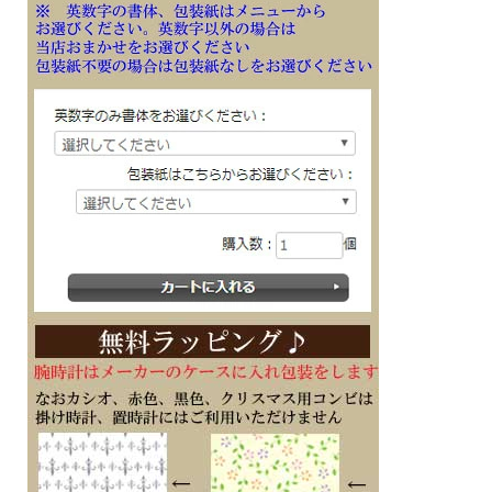
・LED：ホワイト
・アプリ：「G-SHOCK Connected」対応
・モバイルリンク機能（対応携帯電話とのBluetooth?通信による機能連動）
・針退避機能（針が液晶表示と重なって見づらいときは、針を液晶表示の上から一
時的に退避させることができます）
・バッテリーインジケーター表示
・パワーセービング機能（暗所では一定時間が経過すると表示を消して節電しま
す）
・12/24時間制表示切替
・操作音ON/OFF切替機能
・日付表示（月/日表示入替）
・曜日表示（英・西・仏・独・伊・露の6ヵ国語切替）
■メーカーの正規国内保証書付き（1年間保証）
メッセージ文字名入れ刻印した腕時計を永年勤続 周年記念 皆勤 栄転 定年 退職 誕
生日 入学 成人 卒業 結婚式 ご結婚記念 金婚 銀婚 還暦 白寿 喜寿 米寿 古希 古稀 叙
勲 御祝 ホールインワン 贈り物 ギフト 記念品 プレゼントに
※１０文字分の加工費込みの表示価格です
※在庫ありの時１０日間前後（土日祝日は除く）で発送予定（在庫切れの場合もあ
ります）
※刻印文字はカート内の備考欄に記載ください