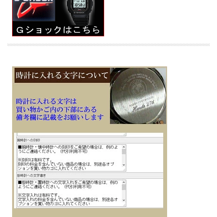
メタルと樹脂という異素材を融合し、タフネスとデザイン性を両立したG-STEEL
シリーズです
■美錠タイプ
■光発電
■フル充電時からソーラー発電無しの状態での駆動時間約7ヵ月、パワーセービン
グ状態の場合：約18ヵ月
■スマートフォンと連携しない場合は、通常のクオーツ精度（平均月差±15秒）で
動作します
■２０気圧防水
■ミネラルガラス
■ダブルLEDライト：文字板用LEDライト（フルオートライト、スーパーイルミネ
ーター、残照機能、残照時間切替（1.5秒/3秒）付き）、LCD部用LEDバックライト
（フルオートライト、スーパーイルミネーター、残照機能、残照時間切替（1.5
秒/3秒）付き）とネオブライト（蓄光塗料）
■1/100秒（1時間未満）／1秒（1時間以上）、24時間計、ラップ／スプリット付
き （ストップウォッチ機能）
■時刻アラーム５本、時報
■ワールドタイム機能、世界38都市（38タイムゾーン、サマータイム自動設定機能
付き）＋UTC（協定世界時）の時刻表示、ホームタイムの都市入替機能
■タイマー機能（セット単位：1秒、最大セット：60分、1秒単位で計測）
■幅49.6mm×厚み12.9mm×重さ80g
■耐衝撃構造（ショックレジスト）
■ケース・ベゼル材質： 樹脂／ステンレススチール
・カーボンコアガード構造