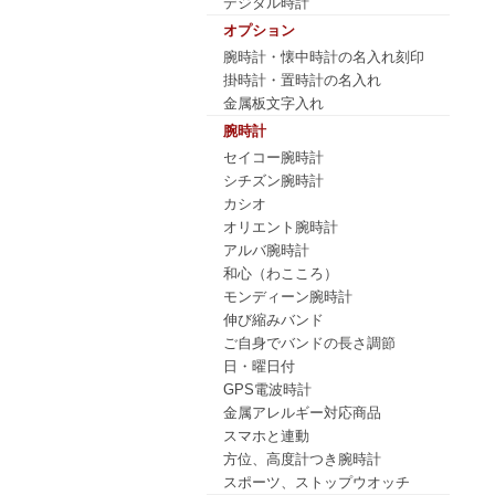
デジタル時計
オプション
腕時計・懐中時計の名入れ刻印
掛時計・置時計の名入れ
金属板文字入れ
腕時計
セイコー腕時計
シチズン腕時計
カシオ
オリエント腕時計
アルバ腕時計
和心（わこころ）
モンディーン腕時計
伸び縮みバンド
ご自身でバンドの長さ調節
日・曜日付
GPS電波時計
金属アレルギー対応商品
スマホと連動
方位、高度計つき腕時計
スポーツ、ストップウオッチ