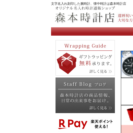
文字名入れ刻印した腕時計、懐中時計は森本時計店