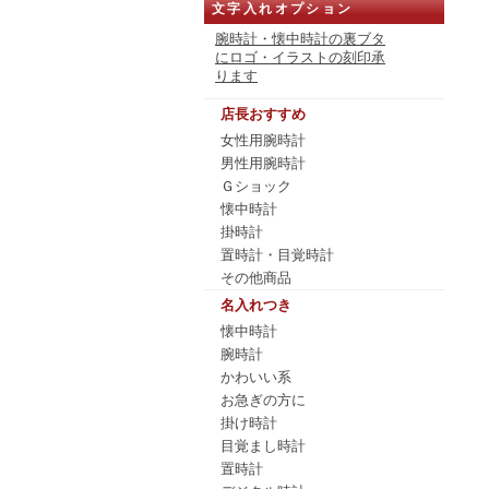
文字入れオプション
腕時計・懐中時計の裏ブタ
にロゴ・イラストの刻印承
ります
店長おすすめ
女性用腕時計
男性用腕時計
Ｇショック
懐中時計
掛時計
置時計・目覚時計
その他商品
名入れつき
懐中時計
腕時計
かわいい系
お急ぎの方に
掛け時計
目覚まし時計
置時計