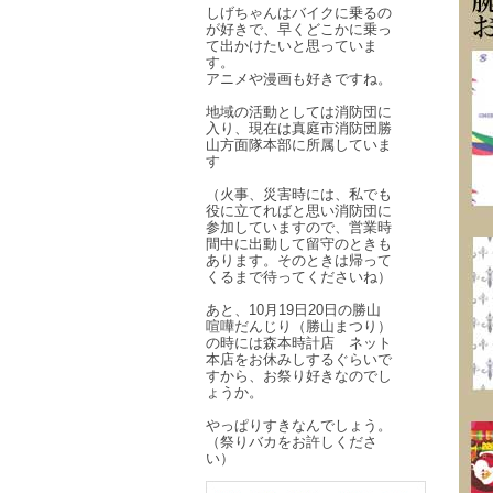
しげちゃんはバイクに乗るの
が好きで、早くどこかに乗っ
て出かけたいと思っていま
す。
アニメや漫画も好きですね。
地域の活動としては消防団に
入り、現在は真庭市消防団勝
山方面隊本部に所属していま
す
（火事、災害時には、私でも
役に立てればと思い消防団に
参加していますので、営業時
間中に出動して留守のときも
あります。そのときは帰って
くるまで待ってくださいね）
あと、10月19日20日の勝山
喧嘩だんじり（勝山まつり）
の時には森本時計店 ネット
本店をお休みしするぐらいで
すから、お祭り好きなのでし
ょうか。
やっぱりすきなんでしょう。
（祭りバカをお許しくださ
い）