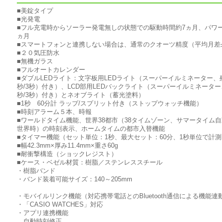
■美錠タイプ
■光発電
■フル充電時からソーラー発電無しの状態での駆動時間約7ヵ月、パワー
ヵ月
■スマートフォンと連携しない場合は、通常のクオーツ精度（平均月差±
■２０気圧防水
■無機ガラス
■フルオートカレンダー
■ダブルLEDライト：文字板用LEDライト（スーパーイルミネーター、
秒/3秒）付き）、LCD部用LEDバックライト（スーパーイルミネーター
秒/3秒）付き）とネオブライト（蓄光塗料）
■1秒 60分計 ラップ/スプリット付き（ストップウォッチ機能）
■時刻アラーム５本、時報
■ワールドタイム機能、世界38都市（38タイムゾーン、サマータイム自
世界時）の時刻表示、ホームタイムの都市入替機能
■タイマー機能（セット単位：1秒、最大セット：60分、1秒単位で計測
■幅42.3mm×厚み11.4mm×重さ60g
■耐衝撃構造（ショックレジスト）
■ケース・ベゼル材質：樹脂／ステンレススチール
・樹脂バンド
・バンド装着可能サイズ：140～205mm
・モバイルリンク機能（対応携帯電話とのBluetooth通信による機能連
・「CASIO WATCHES」対応
・アプリ連携機能
自動時刻修正