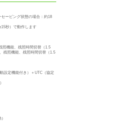
セービング状態の場合：約18
15秒）で動作します
残照機能、残照時間切替（1.5
、残照機能、残照時間切替（1.5
動設定機能付き）＋UTC（協定
）
動）