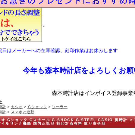
祝日はメーカーへの在庫確認、刻印作業はお休みします
今年も森本時計店をよろしくお願
森本時計店はインボイス登録事業
E
時計
>
カシオ
>
Ｇショック
>
ソーラー
時計
>
スマホと連動
オ Gショック Gスチール G-SHOCK G-STEEL CASIO 腕時計 メ
バイルリンク機能 国内正規品 刻印対応有料 取り寄せ品