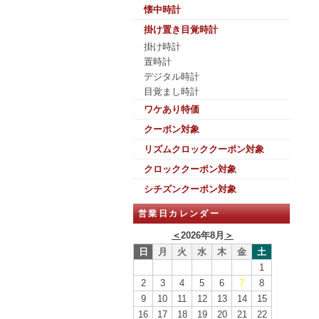
懐中時計
掛け置き目覚時計
掛け時計
置時計
デジタル時計
目覚まし時計
ワケあり特価
クーポン対象
リズムクロッククーポン対象
クロッククーポン対象
シチズンクーポン対象
営業日カレンダー
＜
2026年8月
＞
日
月
火
水
木
金
土
1
2
3
4
5
6
7
8
9
10
11
12
13
14
15
16
17
18
19
20
21
22