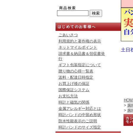
商品検索
はじめてのお客様へ
ごあいさつ
利用規約と著作権の表示
ネットマイルポイント
土日
請求書＆納品書＆領収書発
行
ギフト包装指定について
贈り物の心得一覧表
送料・配達日時指定
お買上げ後の保証
国際保証システム
お支払方法
HOM
時計と磁気の関係
>
腕
金属アレルギー対応とは
>
腕
時計バンドの中留め形状
カシ
防水性能表示のご説明
モ
時計バンドのサイズ指定