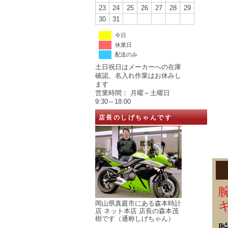
23
24
25
26
27
28
29
30
31
今日
休業日
配送のみ
土日祝日はメーカーへの在庫
確認、名入れ作業はお休みし
ます
営業時間： 月曜～土曜日
9:30～18:00
店長のしげちゃんです
岡山県真庭市にある森本時計
店 ネット本店 店長の森本茂
樹です（通称しげちゃん）