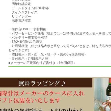
簡単時計設定
ワールドタイム約300都市
タイム＆プレイス
リマインダー
携帯電話探索
・操作音ON/OFF切替機能
・パワーセービング機能（暗所では一定時間が経過すると表示を消し
・バッテリー充電警告機能
・12/24時間制表示切替
・針退避機能（針が液晶表示と重なって見づらいときは、針を液晶表
とができます）
・曜日表示（英・西・仏・独・伊・露の6ヵ国語切替）
・日付表示（月/日表示入替）
■メーカーの正規国内保証書付き（1年間保証）