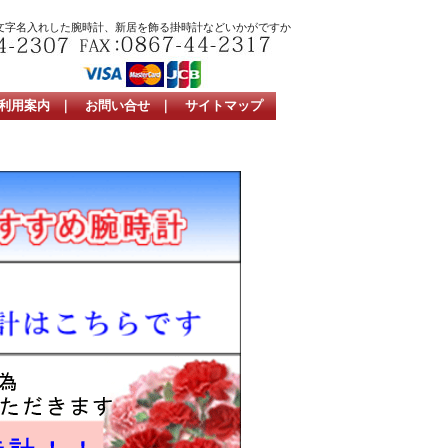
文字名入れした腕時計、新居を飾る掛時計などいかがですか
利用案内
｜
お問い合せ
｜
サイトマップ