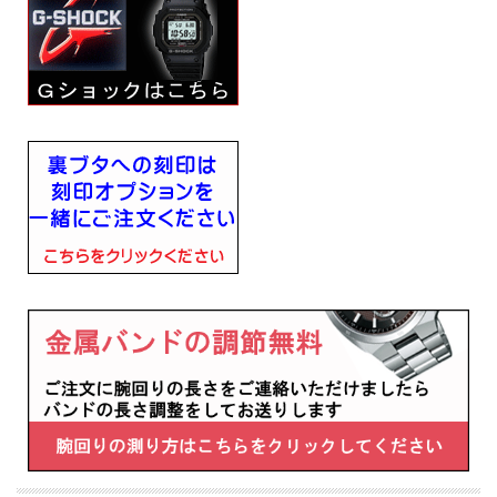
・針退避機能
・ブラックIP（ベゼル部）
■電波機能：日本全国、北米、イギリス、ドイツ、中国対応
■樹脂バンド
■美錠タイプ
■光発電
■ソーラー発電、機能使用時約7ヶ月、パワーセービング状態時約18ヶ月（フル充
電時）
■月差±15秒（非受信時）
■２０気圧防水
■樹脂／ステンレスケース
■ミネラルガラス
■フルオートカレンダー
■ダブルLEDライト：文字板用LEDライト（フルオートライト、残照機能、残照時
間切替（1.5秒/3秒）付き）、LCD部用LEDバックライト（フルオートライト、残照
機能、残照時間切替（1.5秒/3秒）付き）とネオブライト（蓄光塗料）
■1/100秒、60分計、スプリット付き（ストップウォッチ機能）
■時刻アラーム5本（カウントダウン機能付）・時報
■ワールドタイム機能、世界48都市（31タイムゾーン、サマータイム設定機能）＋
UTC（協定世界時）の時刻表示、ホームタイムの都市入替機能
■タイマー機能 セット単位：1秒、最大セット：100分、1秒単位で計測
■幅52.4mm×厚み16.1mm×重さ108g
■耐衝撃構造（ショックレジスト） / 操作音ON/OFF切替機能 / 12/24時間制表示
切替
■バンド装着可能サイズ：145～215mm