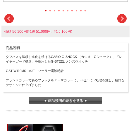
価格:56,100円(税抜 51,000円、税 5,100円)
商品説明
タフネスを追求し進化を続けるCASIO G-SHOCK （カシオ Gショック）、「レ
イヤーガード構造」を採用したG-STEEL メンズウオッチ
GST-W110MS-1AJF ソーラー電波時計
ブランドカラーであるブラックをテーマカラーに、ベゼルにIP処理を施し、精悍な
デザインに仕上げました
細部に至るまでブラックにこだわりながら、時分針にはホワイトをあしらい視認性
の高い、シックでクールなモノトーンデザインに仕上げました
▼ 商品説明の続きを見る ▼
・世界6局（日本2局、中国、アメリカ、イギリス、ドイツ）の標準電波を受信し、
時刻を自動修正するマルチバンド6
・タフソーラー