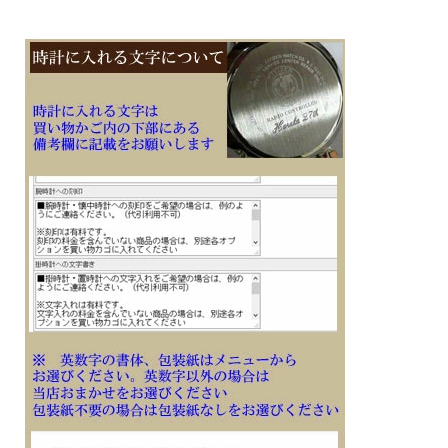
バッテリーインジケーター表示
・パワーセービング機能（暗所では一定時間が経過すると表示を消して節電しま
す）
・針退避機能（針が液晶表示と重なって見づらいときは、針を液晶表示の上から一
時的に退避させることができます）
■メーカーの正規国内保証書付き（1年間保証）
子供 息子 彼氏 夫 お父さん お義父さん 会社 永年勤続 周年記念 皆勤 栄転 退職 誕
生日 入学 成人 卒業 贈り物 ギフト 記念品 プレゼントにメッセージ 文字 名入れ 刻
印した腕時計を
※１０文字分の加工費込みの表示価格です
※在庫ありの時１０日間前後（土日祝日は除く）で発送予定（在庫切れの場合もあ
ります）
※刻印文字はカート内の備考欄に記載ください