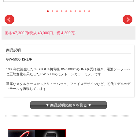
価格:47,300円(税抜 43,000円、税 4,300円)
商品説明
GW-5000HS-1JF
1983年に誕生したG-SHOCK初号機DW-5000CのDNAを受け継ぎ、電波ソーラーへ
と正統進化を果たしたGW-5000のモノトーンカラーモデルです
重厚なメタルケースやスクリューバック、フェイスデザインなど、初代モデルのデ
ィテールを再現しています
初代モデルのDNAを色濃く受け継ぎつつ、更なるタフを追求
▼ 商品説明の続きを見る ▼
メタルケース、スクリューバックには耐摩耗性を強化するDLC（ダイヤモンドライ
クカーボン）処理を施しました
更に、スクリューバックにはミラー加工も施し、上質感を演出
また、ベゼル、バンドなどの主な樹脂パーツに、環境負荷低減への貢献が期待され