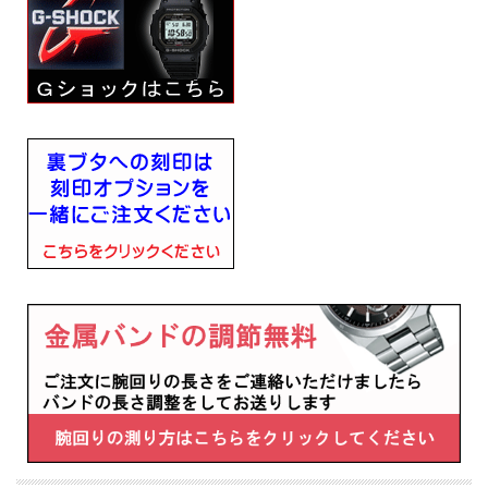
るバイオマスプラスチックを使用
1983年に誕生したG-SHOCKオリジナルデザインに先進のテクノロジーを搭載し、
更に上質に仕上げたこだわりのモデルです
■電波機能：日本全国、北米、イギリス、ドイツ、中国対応
■美錠タイプ
■光発電
■ソーラー発電、機能使用時約10ヶ月、パワーセービング状態時約22ヶ月（フル充
電時）
■電波受信が行われない場合は、通常のクオーツ精度（平均月差±15秒）で動作し
ます
■２０気圧防水
■ミネラルガラス
■フルオートカレンダー
■LEDバックライト（フルオートライト、スーパーイルミネーター、残照機能、残
照時間切替（1.5秒/3秒）付き
■1/100秒（1時間未満）／1秒（1時間以上）、24時間計、スプリット付き（ストッ
プウオッチ機能）
■時刻アラーム5本（1本のみスヌーズ機能）・時報
■ワールドタイム5本：世界48都市（31タイムゾーン）＋UTC（協定世界時）の時
刻表示、ホームタイムの都市入替機能付き
■タイマー機能 セット単位：1秒、最大セット24時間、1秒単位で計測
■幅42.8mm×厚み13.5mm×重さ74g
■耐衝撃構造（ショックレジスト）
■ケーズ・ベゼル材質：ステンレススチール／樹脂（バイオマスプラスチック）
・樹脂バンド（バイオマスプラスチック）