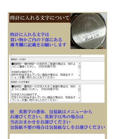
・電波時計 日本・北米・ヨーロッパ・中国地域対応 MULTIBAND6
・表面処理：DLC処理
・LED：ホワイト
・バンド装着可能サイズ：145～205mm
・スクリューバック
・バッテリーインジケーター表示
・パワーセービング機能（暗所では一定時間が経過すると表示を消して節電しま
す）
・12/24時間制表示切替
・日付表示（月/日表示入替）
・曜日表示（英・西・仏・独・伊・露の6ヵ国語切替）
■メーカーの正規国内保証書付き（1年間保証）
子供 息子 彼氏 夫 お父さん お義父さん 会社 永年勤続 周年記念 皆勤 栄転 退職 誕
生日 入学 成人 卒業 贈り物 ギフト 記念品 プレゼントにメッセージ 文字 名入れ 刻
印した腕時計を
※１０文字分の加工費込みの表示価格です
※在庫ありの時１０日間前後（土日祝日は除く）で発送予定（在庫切れの場合もあ
ります）
※刻印文字はカート内の備考欄に記載ください