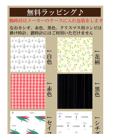
■カレンダー（日付＆曜日）機能
■耐ニッケルアレルギー
■幅38mm×厚み9.6mm
■バンドアジャストは板ばねタイプ
・秒針停止機能
・充電警告機能
・過充電防止機能
■メーカーの正規国内保証書付き（1年間保証）