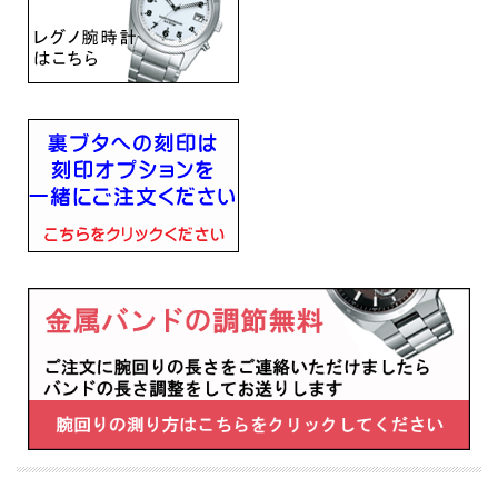
シチズン レグノ メンズ腕時計 （CITIZEN REGUNO）
KM1-415-51 メンズウオッチ
光を電気に変えて動くソーラー時計
軽量で肌にも優しいチタニウム素材を採用
視認性が高く、実用的な日付曜日付きです
■プッシュ式三つ折中留め
■光発電
■光発電約8ヶ月（フル充電時）
■月差±15秒
■１０気圧防水
■チタンケース
■クリスタルガラス