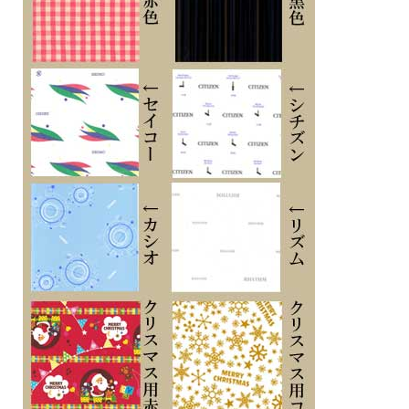
シチズン ウィッカ CITIZEN Wicca
KS1-830-11 ソーラーテック電波時計
スイーツの味わいから連想される感情をテーマにしたシリーズで、爽やかな「甘
さ」から連想されるシャーベットがモチーフ
氷の粒のようにきらめくラメやカットパーツ、ガラスの器をイメージしたパターン
を文字板の外周にあしらい、シンプルなアラビア数字と細めのフレームで抜け感と
透明感を表現しました
9時位置のクリスタルガラスとカットパーツがシャーベットのような輝きを腕元か
ら演出します
ご自身でバンドのコマを外して長さ調節のできるシンプルアジャストを採用してい
ます
■電波機能：日本全国対応
■プッシュ式三つ折中留め
■光発電
■ソーラー発電2.5年（パワーセーブ作動時）
■月差±15秒（非受信時）
■５気圧防水
■ステンレススチールケース
■球面クリスタルガラス
■カレンダー（日付）機能