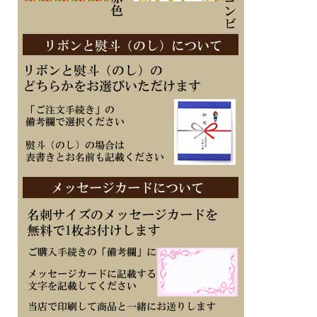
■JIS一種耐磁
■幅28mm×厚み8.6mm
■バンド調整可能サイズ：132～182mm
・文字板：1ポイントクリスタルガラス入
・充電残量表示機能
・充電警告機能
・過充電防止機能
・パワーセーブ機能
・受信局自動選択機能
・定時受信機能
・強制受信機能
・パーペチュアルカレンダー
・時差設定機能
・衝撃検知機能
・シンプルアジャスト
■メーカーの正規国内保証書付き（1年間保証）
子供 娘 彼女 妻 お母さん お義母さん 会社 永年勤続 周年記念 皆勤 栄転 退職 誕生
日 入学 成人 卒業 贈り物 ギフト 記念品 プレゼントにメッセージ 文字 名入れ 刻印
した腕時計を
※１０文字分の加工費込みの表示価格です
※在庫ありの時１０日間前後（土日祝日は除く）で発送予定（在庫切れの場合もあ
ります）
※刻印文字はカート内の備考欄に記載ください