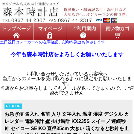
土日祝日はメーカーへの在庫確認、刻印作業はお休みします
今年も森本時計店をよろしくお願いいたします
お問い合わせいただいているお客様へ
当店からのメールを受け取れるように設定をお願いいたしま
す。
当店からお返事をしましてもメールが返ってきますので、ご連
絡ができません
PICK UP
お急ぎ便 名入れ 名前 入り 文字入れ 温度 湿度 デジタル カ
レンダー 電波時計 壁 掛け時計 KX235S スイープ 連続秒
針 セイコー SEIKO 直径35cm 大きい 暗くなると秒針を止