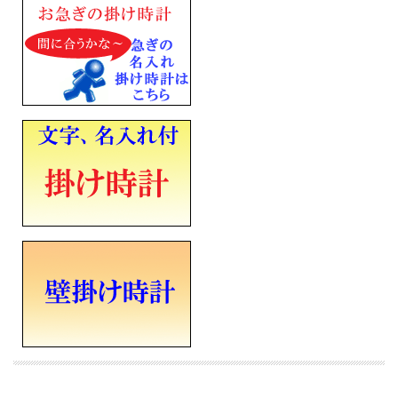
表示と、明るいところでも秒針を止めて電池交換時期を知らせてくれるので、電池
の交換時期がわかりやすいです
・2099年までのフルオートカレンダー機能
・温度・湿度表示 温度測定範囲：0℃～40℃ 測定精度：±2℃ 湿度測定範囲：
20％RH～90％RH 測定精度：±10％RH（25℃）
プラスチック枠（銀色メタリック塗装）
前面：ガラス
■電波機能：日本全国対応
■アルカリ単三乾電池×６個
■流れるような動きの連続秒針
■直径350mm×厚み48mm×重さ1.4Kg
■電波受信機能ＯＦＦ付き / 石膏ボード用掛け金具付き
■裏面名入れスペース（タテ20×ヨコ50mm黒）
■メーカーの正規国内保証書付き（1年間保証）
会社 永年勤続 周年記念 皆勤 栄転 定年 退職 竣工 落成記念 記念品 開店祝い 開院
開業 誕生日 入学 成人 卒業 結婚式 引き出物 ご結婚記念 ご出産祝い 金婚 ご成約記
念 創立記念 新築祝い 改築 還暦 白寿 米寿 古希 古稀 叙勲 御祝 贈り物 ギフト プレ
ゼントにメッセージ文字名入れ時計を
※時計への文字書き金額（1ヶ所）込みの表示価格です
※ご注文確定後、最短５営業日での発送となります