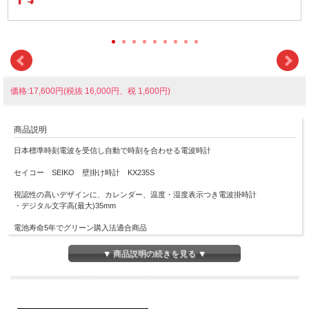
価格:17,600円(税抜 16,000円、税 1,600円)
商品説明
日本標準時刻電波を受信し自動で時刻を合わせる電波時計
セイコー SEIKO 壁掛け時計 KX235S
視認性の高いデザインに、カレンダー、温度・湿度表示つき電波掛時計
・デジタル文字高(最大)35mm
電池寿命5年でグリーン購入法適合商品
※マクセル アルカリ乾電池「ボルテージ」をご使用ください
▼ 商品説明の続きを見る ▼
ス～と流れるように動く連続秒針（スイープ）を採用しているトケイですけど、お
部屋が暗くなると秒針のみ運針を止める「おやすみ秒針」を採用している壁掛け時
計ですので、秒針の音がなく静かな夜を助けてくれるでしょう
また電池切れ予告機能を備えていますので、電池が切れるころには液晶で電池交換