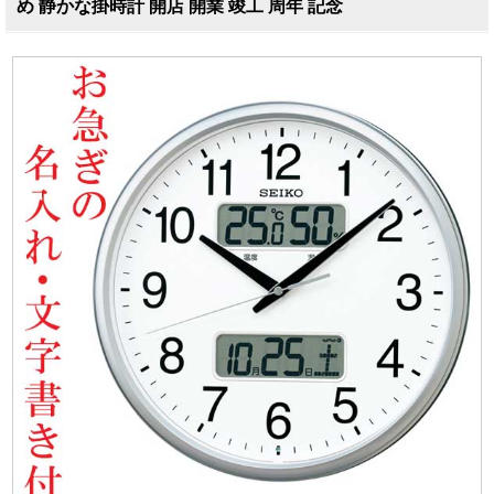
め 静かな掛時計 開店 開業 竣工 周年 記念