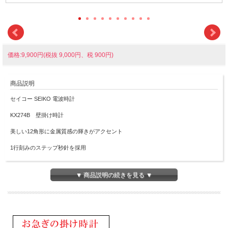
価格:9,900円(税抜 9,000円、税 900円)
商品説明
セイコー SEIKO 電波時計
KX274B 壁掛け時計
美しい12角形に金属質感の輝きがアクセント
1行刻みのステップ秒針を採用
お部屋が暗くなると光センサーによる自動秒針停止機能（おやすみ秒針）を採用し
ていますので、秒針のコチコチ音がなく静かです
▼ 商品説明の続きを見る ▼
プラスチック枠（茶メタリック塗装）
前面：ガラス