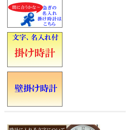
■電波機能：日本全国対応
■電池式
■アルカリ単三乾電池×１個
■１秒刻みのステップ秒針
■タテ305mm×ヨコ305mm×厚み47mm×重さ730g
■ウラ面名入れスペース（タテ15×ヨコ50ｍｍ 電池ブタ）
■メーカーの正規国内保証書付き（1年間保証）
会社 永年勤続 周年記念 皆勤 栄転 定年 退職 竣工 落成記念 記念品 開店祝い 開院
開業 誕生日 入学 成人 卒業 結婚式 引き出物 ご結婚記念 ご出産祝い 金婚 ご成約記
念 創立記念 新築祝い 改築 還暦 白寿 米寿 古希 古稀 叙勲 御祝 ホールインワン 贈
り物 ギフト プレゼントにメッセージ文字名入れ時計を
※時計への文字書き金額（1ヶ所）込みの表示価格です
※ご注文確定後、最短５営業日での発送となります（ガラスへの文字書きのみ）
※文字はカート内の備考欄に記載ください。