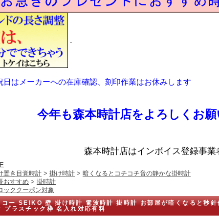
祝日はメーカーへの在庫確認、刻印作業はお休みします
今年も森本時計店をよろしくお願
森本時計店はインボイス登録事業
E
け置き目覚時計
>
掛け時計
>
暗くなるとコチコチ音の静かな掛時計
長おすすめ
>
掛時計
ロッククーポン対象
コー SEIKO 壁 掛け時計 電波時計 掛時計 お部屋が暗くなると秒針
針 プラスチック枠 名入れ対応有料