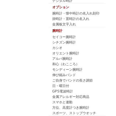
デジタル時計
オプション
腕時計・懐中時計の名入れ刻印
掛時計・置時計の名入れ
金属板文字入れ
腕時計
セイコー腕時計
シチズン腕時計
カシオ
オリエント腕時計
アルバ腕時計
和心（わこころ）
モンディーン腕時計
伸び縮みバンド
ご自身でバンドの長さ調節
日・曜日付
GPS電波時計
金属アレルギー対応商品
スマホと連動
方位、高度計つき腕時計
スポーツ、ストップウオッチ