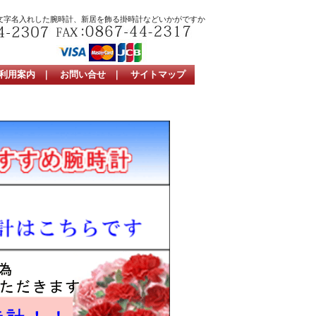
文字名入れした腕時計、新居を飾る掛時計などいかがですか
利用案内
｜
お問い合せ
｜
サイトマップ