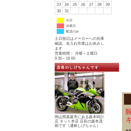
23
24
25
26
27
28
29
30
31
今日
休業日
配送のみ
土日祝日はメーカーへの在庫
確認、名入れ作業はお休みし
ます
営業時間： 月曜～土曜日
9:30～18:00
店長のしげちゃんです
岡山県真庭市にある森本時計
店 ネット本店 店長の森本茂
樹です（通称しげちゃん）