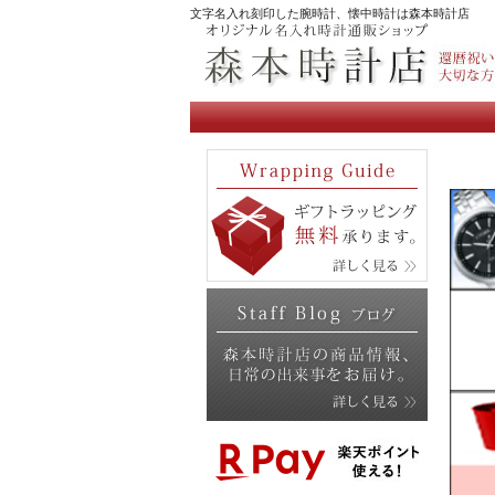
文字名入れ刻印した腕時計、懐中時計は森本時計店