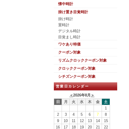
懐中時計
掛け置き目覚時計
掛け時計
置時計
デジタル時計
目覚まし時計
ワケあり特価
クーポン対象
リズムクロッククーポン対象
クロッククーポン対象
シチズンクーポン対象
営業日カレンダー
＜
2026年8月
＞
日
月
火
水
木
金
土
1
2
3
4
5
6
7
8
9
10
11
12
13
14
15
16
17
18
19
20
21
22