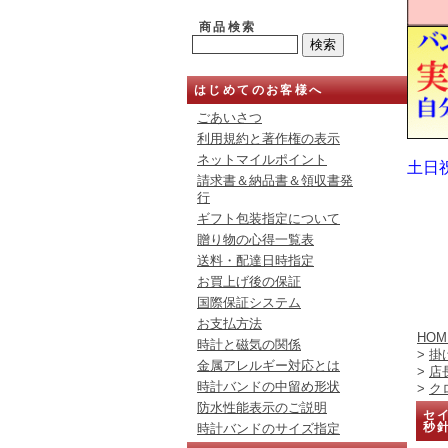
商品検索
はじめてのお客様へ
ごあいさつ
利用規約と著作権の表示
ネットマイルポイント
土日
請求書＆納品書＆領収書発
行
ギフト包装指定について
贈り物の心得一覧表
送料・配達日時指定
お買上げ後の保証
国際保証システム
お支払方法
HOM
時計と磁気の関係
>
掛
金属アレルギー対応とは
>
店
時計バンドの中留め形状
>
ク
防水性能表示のご説明
セイ
秒
時計バンドのサイズ指定