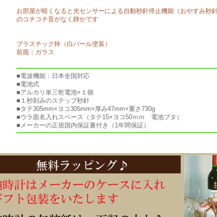
お部屋が暗くなると光センサーによる自動秒針停止機能（おやすみ秒
のコチコチ音がなく静かです
プラスチック枠（白パール塗装）
前面：ガラス
■電波機能：日本全国対応
■電池式
■アルカリ単三乾電池×１個
■１秒刻みのステップ秒針
■タテ305mm×ヨコ305mm×厚み47mm×重さ730g
■ウラ面名入れスペース（タテ15×ヨコ50ｍｍ 電池ブタ）
■メーカーの正規国内保証書付き（1年間保証）