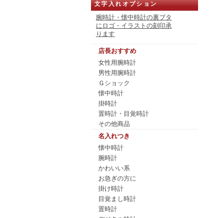
文字入れオプション
腕時計・懐中時計の裏ブタ
にロゴ・イラストの刻印承
ります
店長おすすめ
女性用腕時計
男性用腕時計
Ｇショック
懐中時計
掛時計
置時計・目覚時計
その他商品
名入れつき
懐中時計
腕時計
かわいい系
お急ぎの方に
掛け時計
目覚まし時計
置時計