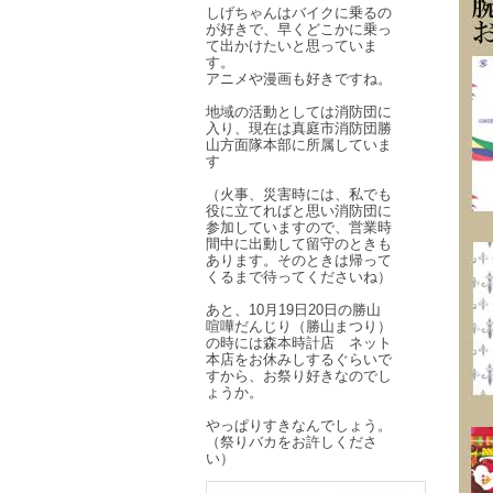
しげちゃんはバイクに乗るの
が好きで、早くどこかに乗っ
て出かけたいと思っていま
す。
アニメや漫画も好きですね。
地域の活動としては消防団に
入り、現在は真庭市消防団勝
山方面隊本部に所属していま
す
（火事、災害時には、私でも
役に立てればと思い消防団に
参加していますので、営業時
間中に出動して留守のときも
あります。そのときは帰って
くるまで待ってくださいね）
あと、10月19日20日の勝山
喧嘩だんじり（勝山まつり）
の時には森本時計店 ネット
本店をお休みしするぐらいで
すから、お祭り好きなのでし
ょうか。
やっぱりすきなんでしょう。
（祭りバカをお許しくださ
い）