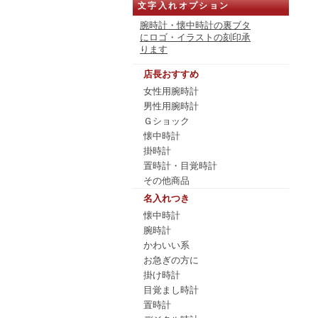
文字入れオプション
腕時計・懐中時計の裏ブタ
にロゴ・イラストの刻印承
ります
店長おすすめ
女性用腕時計
男性用腕時計
Ｇショック
懐中時計
掛時計
置時計・目覚時計
その他商品
名入れつき
懐中時計
腕時計
かわいい系
お急ぎの方に
掛け時計
目覚まし時計
置時計