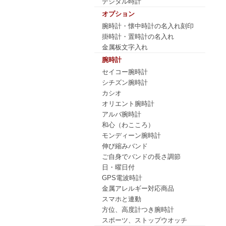
デジタル時計
オプション
腕時計・懐中時計の名入れ刻印
掛時計・置時計の名入れ
金属板文字入れ
腕時計
セイコー腕時計
シチズン腕時計
カシオ
オリエント腕時計
アルバ腕時計
和心（わこころ）
モンディーン腕時計
伸び縮みバンド
ご自身でバンドの長さ調節
日・曜日付
GPS電波時計
金属アレルギー対応商品
スマホと連動
方位、高度計つき腕時計
スポーツ、ストップウオッチ