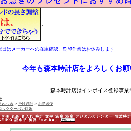
祝日はメーカーへの在庫確認、刻印作業はお休みします
今年も森本時計店をよろしくお願
森本時計店はインボイス登録事業
E
入れつき
>
掛け時計
>
お急ぎ便
ロッククーポン対象
ぎ便 表裏 名入れ 時計 文字 温度 湿度 デジタルカレンダー 電波時計
SEIKO 記念品 御祝「sw-ka」