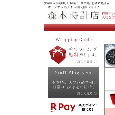
文字名入れ刻印した腕時計、懐中時計は森本時計店