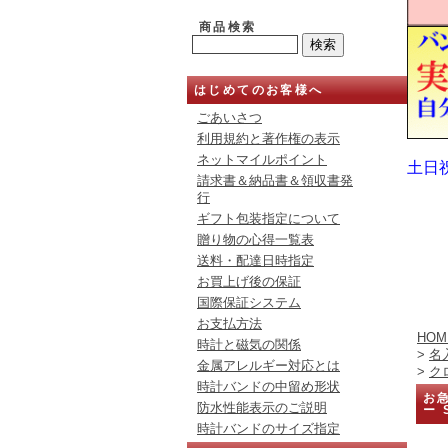
商品検索
はじめてのお客様へ
ごあいさつ
利用規約と著作権の表示
ネットマイルポイント
土日
請求書＆納品書＆領収書発
行
ギフト包装指定について
贈り物の心得一覧表
送料・配達日時指定
お買上げ後の保証
国際保証システム
お支払方法
HOM
時計と磁気の関係
>
名
金属アレルギー対応とは
>
ク
時計バンドの中留め形状
お急
防水性能表示のご説明
ー 
時計バンドのサイズ指定