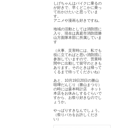
しげちゃんはバイクに乗るの
が好きで、早くどこかに乗っ
て出かけたいと思っていま
す。
アニメや漫画も好きですね。
地域の活動としては消防団に
入り、現在は真庭市消防団勝
山方面隊本部に所属していま
す
（火事、災害時には、私でも
役に立てればと思い消防団に
参加していますので、営業時
間中に出動して留守のときも
あります。そのときは帰って
くるまで待ってくださいね）
あと、10月19日20日の勝山
喧嘩だんじり（勝山まつり）
の時には森本時計店 ネット
本店をお休みしするぐらいで
すから、お祭り好きなのでし
ょうか。
やっぱりすきなんでしょう。
（祭りバカをお許しくださ
い）