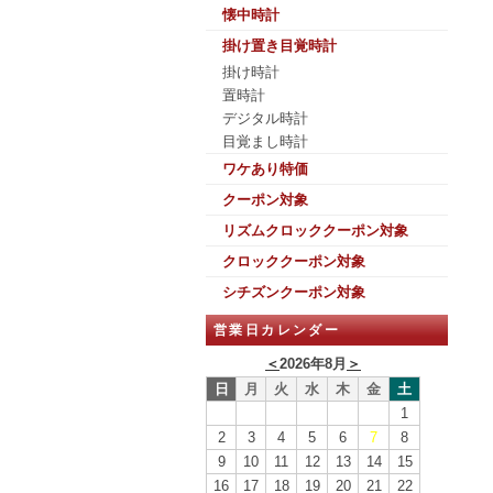
懐中時計
掛け置き目覚時計
掛け時計
置時計
デジタル時計
目覚まし時計
ワケあり特価
クーポン対象
リズムクロッククーポン対象
クロッククーポン対象
シチズンクーポン対象
営業日カレンダー
＜
2026年8月
＞
日
月
火
水
木
金
土
1
2
3
4
5
6
7
8
9
10
11
12
13
14
15
16
17
18
19
20
21
22