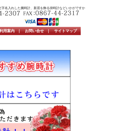
文字名入れした腕時計、新居を飾る掛時計などいかがですか
利用案内
｜
お問い合せ
｜
サイトマップ