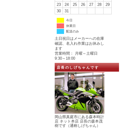
23
24
25
26
27
28
29
30
31
今日
休業日
配送のみ
土日祝日はメーカーへの在庫
確認、名入れ作業はお休みし
ます
営業時間： 月曜～土曜日
9:30～18:00
店長のしげちゃんです
岡山県真庭市にある森本時計
店 ネット本店 店長の森本茂
樹です（通称しげちゃん）