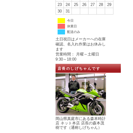
23
24
25
26
27
28
29
30
31
今日
休業日
配送のみ
土日祝日はメーカーへの在庫
確認、名入れ作業はお休みし
ます
営業時間： 月曜～土曜日
9:30～18:00
店長のしげちゃんです
岡山県真庭市にある森本時計
店 ネット本店 店長の森本茂
樹です（通称しげちゃん）