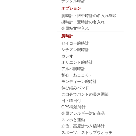
デジタル時計
オプション
腕時計・懐中時計の名入れ刻印
掛時計・置時計の名入れ
金属板文字入れ
腕時計
セイコー腕時計
シチズン腕時計
カシオ
オリエント腕時計
アルバ腕時計
和心（わこころ）
モンディーン腕時計
伸び縮みバンド
ご自身でバンドの長さ調節
日・曜日付
GPS電波時計
金属アレルギー対応商品
スマホと連動
方位、高度計つき腕時計
スポーツ、ストップウオッチ