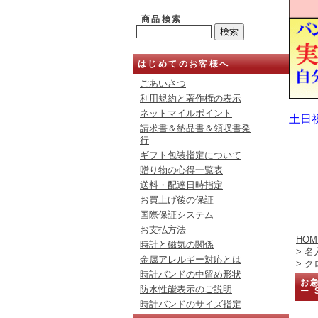
商品検索
はじめてのお客様へ
ごあいさつ
利用規約と著作権の表示
ネットマイルポイント
土日
請求書＆納品書＆領収書発
行
ギフト包装指定について
贈り物の心得一覧表
送料・配達日時指定
お買上げ後の保証
国際保証システム
お支払方法
HOM
時計と磁気の関係
>
名
金属アレルギー対応とは
>
ク
時計バンドの中留め形状
お急
防水性能表示のご説明
ー 
時計バンドのサイズ指定