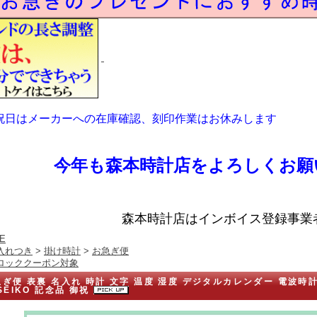
祝日はメーカーへの在庫確認、刻印作業はお休みします
今年も森本時計店をよろしくお願
森本時計店はインボイス登録事業
E
入れつき
>
掛け時計
>
お急ぎ便
ロッククーポン対象
ぎ便 表裏 名入れ 時計 文字 温度 湿度 デジタルカレンダー 電波時計
SEIKO 記念品 御祝