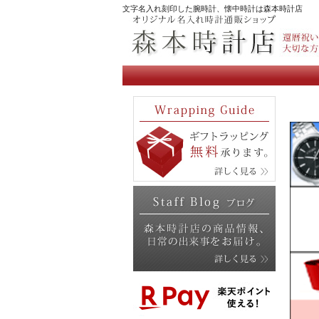
文字名入れ刻印した腕時計、懐中時計は森本時計店