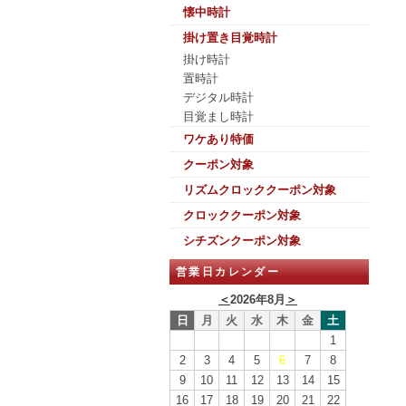
懐中時計
掛け置き目覚時計
掛け時計
置時計
デジタル時計
目覚まし時計
ワケあり特価
クーポン対象
リズムクロッククーポン対象
クロッククーポン対象
シチズンクーポン対象
営業日カレンダー
＜
2026年8月
＞
日
月
火
水
木
金
土
1
2
3
4
5
6
7
8
9
10
11
12
13
14
15
16
17
18
19
20
21
22