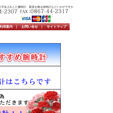
文字名入れした腕時計、新居を飾る掛時計などいかがですか
利用案内
｜
お問い合せ
｜
サイトマップ