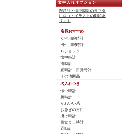
文字入れオプション
腕時計・懐中時計の裏ブタ
にロゴ・イラストの刻印承
ります
店長おすすめ
女性用腕時計
男性用腕時計
Ｇショック
懐中時計
掛時計
置時計・目覚時計
その他商品
名入れつき
懐中時計
腕時計
かわいい系
お急ぎの方に
掛け時計
目覚まし時計
置時計