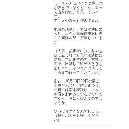
しげちゃんはバイクに乗るの
が好きで、早くどこかに乗っ
て出かけたいと思っていま
す。
アニメや漫画も好きですね。
地域の活動としては消防団に
入り、現在は真庭市消防団勝
山方面隊本部に所属していま
す
（火事、災害時には、私でも
役に立てればと思い消防団に
参加していますので、営業時
間中に出動して留守のときも
あります。そのときは帰って
くるまで待ってくださいね）
あと、10月19日20日の勝山
喧嘩だんじり（勝山まつり）
の時には森本時計店 ネット
本店をお休みしするぐらいで
すから、お祭り好きなのでし
ょうか。
やっぱりすきなんでしょう。
（祭りバカをお許しくださ
い）