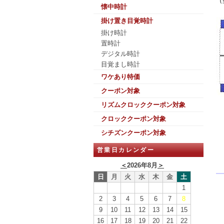
（
懐中時計
掛け置き目覚時計
掛け時計
置時計
デジタル時計
目覚まし時計
ワケあり特価
クーポン対象
リズムクロッククーポン対象
クロッククーポン対象
シチズンクーポン対象
営業日カレンダー
＜
2026年8月
＞
日
月
火
水
木
金
土
1
2
3
4
5
6
7
8
9
10
11
12
13
14
15
16
17
18
19
20
21
22