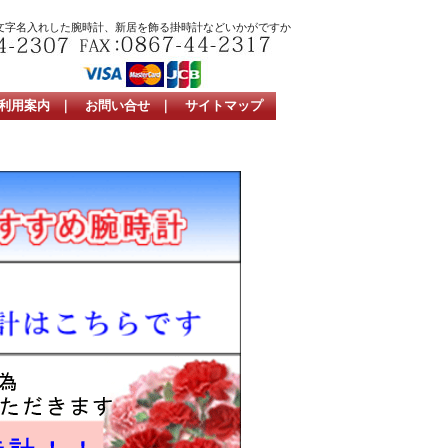
文字名入れした腕時計、新居を飾る掛時計などいかがですか
利用案内
｜
お問い合せ
｜
サイトマップ