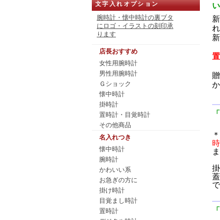
文字入れオプション
い
腕時計・懐中時計の裏ブタ
新
にロゴ・イラストの刻印承
れ
ります
新
店長おすすめ
置
女性用腕時計
男性用腕時計
贈
Ｇショック
か
懐中時計
掛時計
「
置時計・目覚時計
その他商品
＊
名入れつき
時
懐中時計
ま
腕時計
掛
かわいい系
蓋
お急ぎの方に
で
掛け時計
目覚まし時計
「
置時計