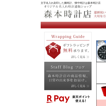
文字名入れ刻印した腕時計、懐中時計は森本時計店