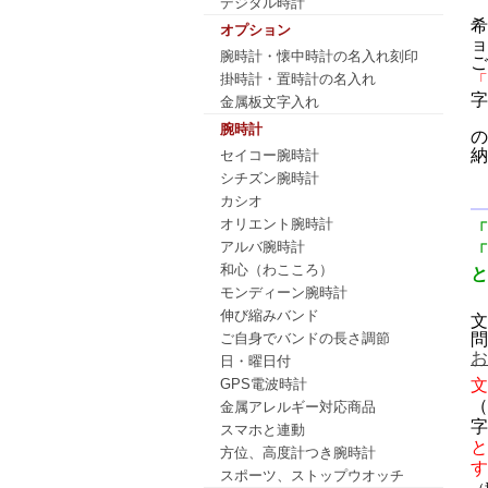
デジタル時計
希
オプション
ョ
腕時計・懐中時計の名入れ刻印
ご
掛時計・置時計の名入れ
「
字
金属板文字入れ
腕時計
の
納
セイコー腕時計
シチズン腕時計
カシオ
オリエント腕時計
「
アルバ腕時計
「
和心（わこころ）
と
モンディーン腕時計
伸び縮みバンド
文
問
ご自身でバンドの長さ調節
お
日・曜日付
文
GPS電波時計
（
金属アレルギー対応商品
字
スマホと連動
と
方位、高度計つき腕時計
す
スポーツ、ストップウオッチ