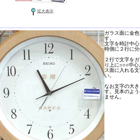
拡大表示
ガラス面に金色
す。
文字を時計中心
時側に２行に分
２行で文字をガ
り上に○○○中心
ス面に入れる文
い。
なお文字の大き
す。見本のよう
ません。