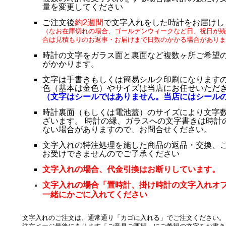
量を変更してください
ご注文後
約2週間
で文字入れをした時計をお届けし
（なお在庫切れの場合、ゴールデンウィークなど日、祝日が続
合は見積もりのお返事・お届けまで日数のかかる場合がありま
時計の文字をガラス面と裏面など複数ヶ所ご希望
がかかります。
文字は手書きもしくは簡易シルク印刷になります
色（基本は金色）やサイズは当店にお任せいただ
（文字はシールではありません。当店にはシール
時計裏面（もしくは電池蓋）のサイズにより文字
ざいます。 時計の縁、ガラスへの文字書きは時計
ない場合がありますので、お問合せください。
文字入れの特注処理を施した商品の返品・交換、
お受けできませんのでご了承ください
文字入れの場合、代金引換はお断りしています。
文字入れの場合「置時計、掛け時計の文字入れオ
一緒にかごに入れてください
文字入れのご注文は、通常通り「カゴに入れる」でご注文ください。