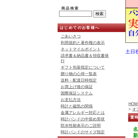
商品検索
はじめてのお客様へ
ごあいさつ
利用規約と著作権の表示
ネットマイルポイント
土日
請求書＆納品書＆領収書発
行
ギフト包装指定について
贈り物の心得一覧表
送料・配達日時指定
お買上げ後の保証
国際保証システム
お支払方法
HOM
時計と磁気の関係
>
オ
金属アレルギー対応とは
置
時計バンドの中留め形状
防水性能表示のご説明
名
時計バンドのサイズ指定
新