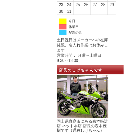
23
24
25
26
27
28
29
30
31
今日
休業日
配送のみ
土日祝日はメーカーへの在庫
確認、名入れ作業はお休みし
ます
営業時間： 月曜～土曜日
9:30～18:00
店長のしげちゃんです
岡山県真庭市にある森本時計
店 ネット本店 店長の森本茂
樹です（通称しげちゃん）