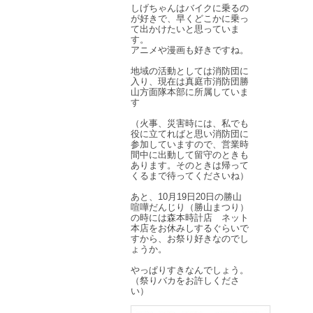
しげちゃんはバイクに乗るの
が好きで、早くどこかに乗っ
て出かけたいと思っていま
す。
アニメや漫画も好きですね。
地域の活動としては消防団に
入り、現在は真庭市消防団勝
山方面隊本部に所属していま
す
（火事、災害時には、私でも
役に立てればと思い消防団に
参加していますので、営業時
間中に出動して留守のときも
あります。そのときは帰って
くるまで待ってくださいね）
あと、10月19日20日の勝山
喧嘩だんじり（勝山まつり）
の時には森本時計店 ネット
本店をお休みしするぐらいで
すから、お祭り好きなのでし
ょうか。
やっぱりすきなんでしょう。
（祭りバカをお許しくださ
い）