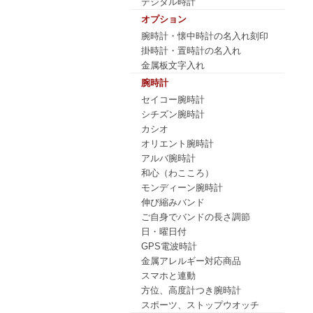
デジタル時計
オプション
腕時計・懐中時計の名入れ刻印
掛時計・置時計の名入れ
金属板文字入れ
腕時計
セイコー腕時計
シチズン腕時計
カシオ
オリエント腕時計
アルバ腕時計
和心（わこころ）
モンディーン腕時計
伸び縮みバンド
ご自身でバンドの長さ調節
日・曜日付
GPS電波時計
金属アレルギー対応商品
スマホと連動
方位、高度計つき腕時計
スポーツ、ストップウオッチ