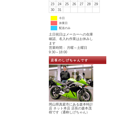
23
24
25
26
27
28
29
30
31
今日
休業日
配送のみ
土日祝日はメーカーへの在庫
確認、名入れ作業はお休みし
ます
営業時間： 月曜～土曜日
9:30～18:00
店長のしげちゃんです
岡山県真庭市にある森本時計
店 ネット本店 店長の森本茂
樹です（通称しげちゃん）