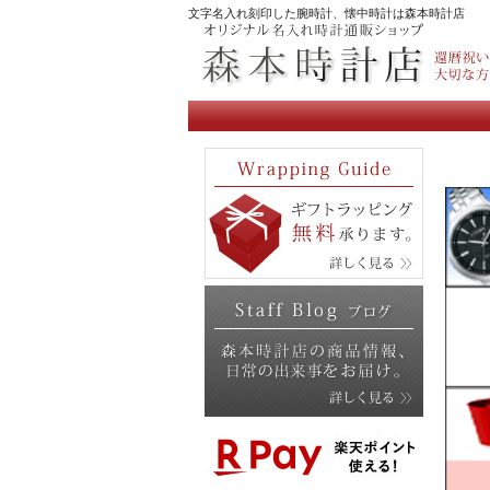
文字名入れ刻印した腕時計、懐中時計は森本時計店