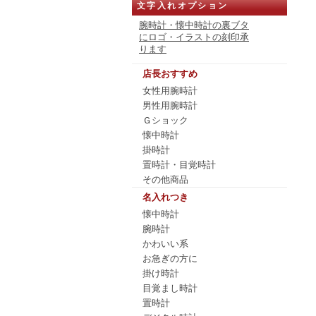
文字入れオプション
腕時計・懐中時計の裏ブタ
にロゴ・イラストの刻印承
ります
店長おすすめ
女性用腕時計
男性用腕時計
Ｇショック
懐中時計
掛時計
置時計・目覚時計
その他商品
名入れつき
懐中時計
腕時計
かわいい系
お急ぎの方に
掛け時計
目覚まし時計
置時計