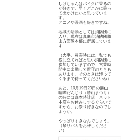
しげちゃんはバイクに乗るの
が好きで、早くどこかに乗っ
て出かけたいと思っていま
す。
アニメや漫画も好きですね。
地域の活動としては消防団に
入り、現在は真庭市消防団勝
山方面隊本部に所属していま
す
（火事、災害時には、私でも
役に立てればと思い消防団に
参加していますので、営業時
間中に出動して留守のときも
あります。そのときは帰って
くるまで待ってくださいね）
あと、10月19日20日の勝山
喧嘩だんじり（勝山まつり）
の時には森本時計店 ネット
本店をお休みしするぐらいで
すから、お祭り好きなのでし
ょうか。
やっぱりすきなんでしょう。
（祭りバカをお許しくださ
い）