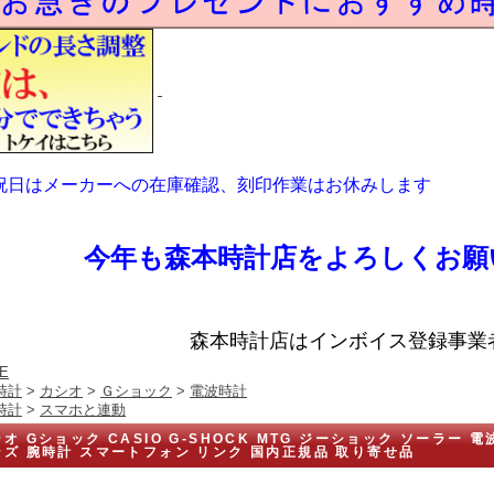
祝日はメーカーへの在庫確認、刻印作業はお休みします
今年も森本時計店をよろしくお願
森本時計店はインボイス登録事業
E
時計
>
カシオ
>
Ｇショック
>
電波時計
時計
>
スマホと連動
オ Gショック CASIO G-SHOCK MTG ジーショック ソーラー 電波
ンズ 腕時計 スマートフォン リンク 国内正規品 取り寄せ品