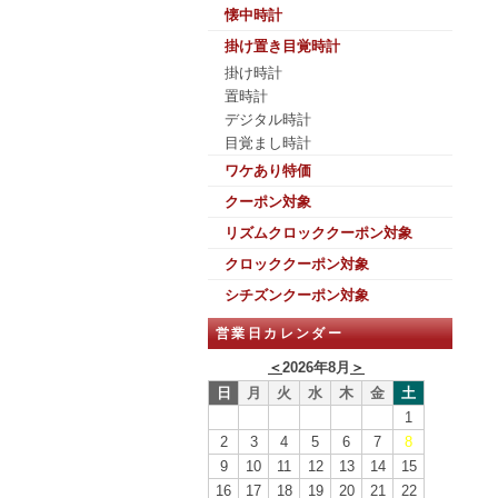
懐中時計
掛け置き目覚時計
掛け時計
置時計
デジタル時計
目覚まし時計
ワケあり特価
クーポン対象
リズムクロッククーポン対象
クロッククーポン対象
シチズンクーポン対象
営業日カレンダー
＜
2026年8月
＞
日
月
火
水
木
金
土
1
2
3
4
5
6
7
8
9
10
11
12
13
14
15
16
17
18
19
20
21
22