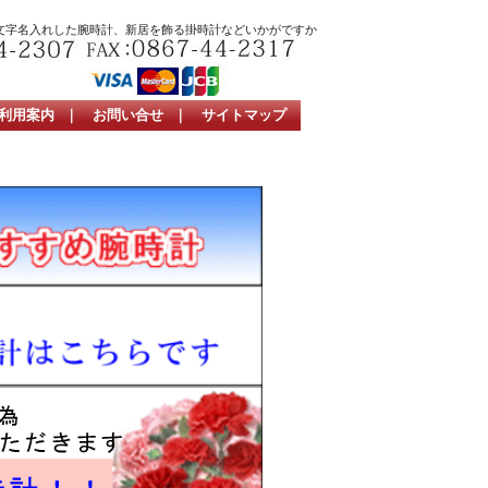
文字名入れした腕時計、新居を飾る掛時計などいかがですか
利用案内
｜
お問い合せ
｜
サイトマップ