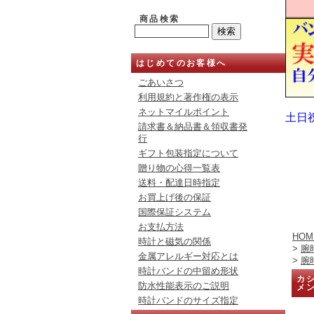
商品検索
はじめてのお客様へ
ごあいさつ
利用規約と著作権の表示
ネットマイルポイント
土日
請求書＆納品書＆領収書発
行
ギフト包装指定について
贈り物の心得一覧表
送料・配達日時指定
お買上げ後の保証
国際保証システム
お支払方法
HOM
時計と磁気の関係
>
腕
金属アレルギー対応とは
>
腕
時計バンドの中留め形状
カシ
防水性能表示のご説明
メ
時計バンドのサイズ指定