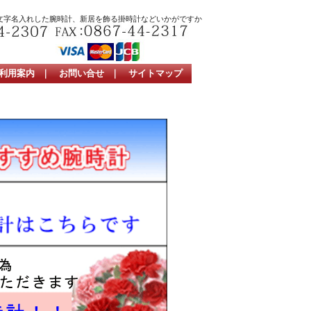
文字名入れした腕時計、新居を飾る掛時計などいかがですか
利用案内
｜
お問い合せ
｜
サイトマップ