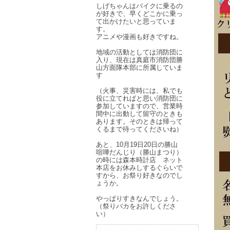
しげちゃんはバイクに乗るの
が好きで、早くどこかに乗っ
て出かけたいと思っていま
す。
アニメや漫画も好きですね。
地域の活動としては消防団に
入り、現在は真庭市消防団勝
山方面隊本部に所属していま
す
（火事、災害時には、私でも
役に立てればと思い消防団に
参加していますので、営業時
間中に出動して留守のときも
あります。そのときは帰って
くるまで待ってくださいね）
あと、10月19日20日の勝山
喧嘩だんじり（勝山まつり）
の時には森本時計店 ネット
本店をお休みしするぐらいで
すから、お祭り好きなのでし
ょうか。
やっぱりすきなんでしょう。
（祭りバカをお許しくださ
い）