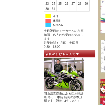
23
24
25
26
27
28
29
30
31
今日
休業日
配送のみ
土日祝日はメーカーへの在庫
確認、名入れ作業はお休みし
ます
営業時間： 月曜～土曜日
9:30～18:00
店長のしげちゃんです
岡山県真庭市にある森本時計
店 ネット本店 店長の森本茂
樹です（通称しげちゃん）