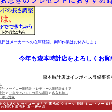
祝日はメーカーへの在庫確認、刻印作業はお休みします
今年も森本時計店をよろしくお願
森本時計店はインボイス登録事業
E
時計
>
セイコー腕時計
>
レディース腕時計ルキア
時計
>
ご自身でバンドの長さ調節
>
名入れ無し
ーポン対象
IKO LUKIA セイコー ルキア 電池式 クオーツ 時計 ミニ トノー S
入れ刻印対応有料 取り寄せ品