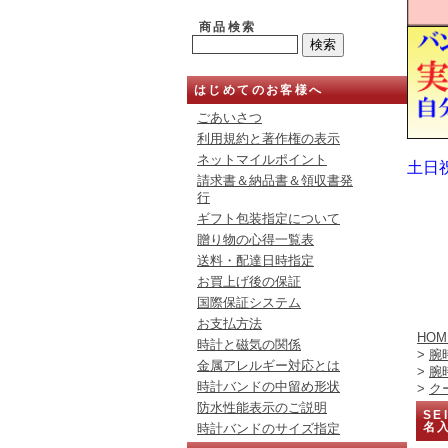
商品検索
はじめてのお客様へ
ごあいさつ
利用規約と著作権の表示
ネットマイルポイント
土日
請求書＆納品書＆領収書発
行
ギフト包装指定について
贈り物の心得一覧表
送料・配達日時指定
お買上げ後の保証
国際保証システム
お支払方法
HOM
時計と磁気の関係
>
腕
金属アレルギー対応とは
>
腕
時計バンドの中留め形状
>
ク
防水性能表示のご説明
SE
名
時計バンドのサイズ指定