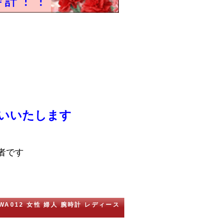
いいたします
者です
SWA012 女性 婦人 腕時計 レディース