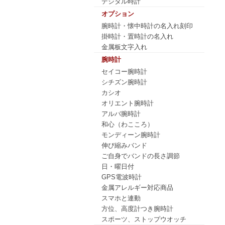
デジタル時計
オプション
腕時計・懐中時計の名入れ刻印
掛時計・置時計の名入れ
金属板文字入れ
腕時計
セイコー腕時計
シチズン腕時計
カシオ
オリエント腕時計
アルバ腕時計
和心（わこころ）
モンディーン腕時計
伸び縮みバンド
ご自身でバンドの長さ調節
日・曜日付
GPS電波時計
金属アレルギー対応商品
スマホと連動
方位、高度計つき腕時計
スポーツ、ストップウオッチ