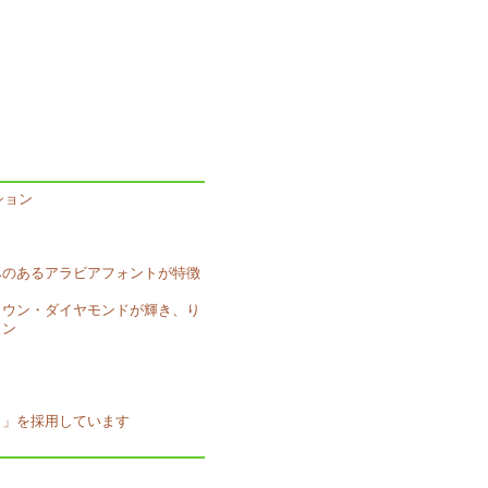
クション
みのあるアラビアフォントが特徴
ラウン・ダイヤモンドが輝き、り
イン
ト」を採用しています