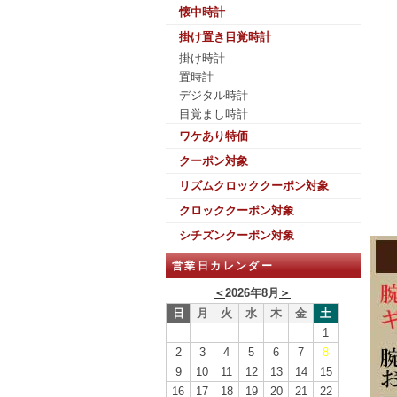
懐中時計
掛け置き目覚時計
掛け時計
置時計
デジタル時計
目覚まし時計
ワケあり特価
クーポン対象
リズムクロッククーポン対象
クロッククーポン対象
シチズンクーポン対象
営業日カレンダー
＜
2026年8月
＞
日
月
火
水
木
金
土
1
2
3
4
5
6
7
8
9
10
11
12
13
14
15
16
17
18
19
20
21
22