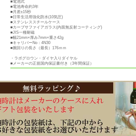
■電池式
■電池寿命約3年
■月差±15秒
■日常生活用強化防水(10気圧)
■ステンレススチールケース
■カーブサファイアガラス(内面無反射コーティング)
■JIS一種耐磁
■幅21mm×厚み7mm×重さ42g
■キャリバーNo：4N30
■腕回りの長さ（最長）176ｍｍ
・ラボグロウン・ダイヤ入りダイヤル
■メーカーの正規国内保証書付き（3年間保証）