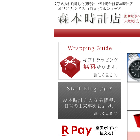
文字名入れ刻印した腕時計、懐中時計は森本時計店