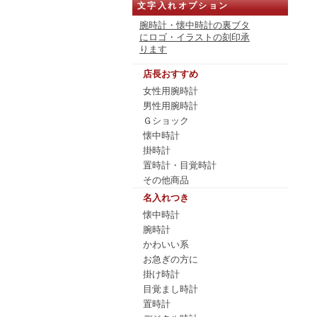
文字入れオプション
腕時計・懐中時計の裏ブタ
にロゴ・イラストの刻印承
ります
店長おすすめ
女性用腕時計
男性用腕時計
Ｇショック
懐中時計
掛時計
置時計・目覚時計
その他商品
名入れつき
懐中時計
腕時計
かわいい系
お急ぎの方に
掛け時計
目覚まし時計
置時計