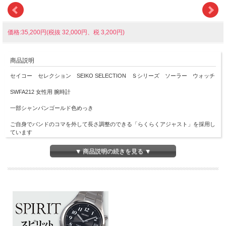
価格:35,200円(税抜 32,000円、税 3,200円)
商品説明
セイコー セレクション SEIKO SELECTION Ｓシリーズ ソーラー ウォッチ
SWFA212 女性用 腕時計
一部シャンパンゴールド色めっき
ご自身でバンドのコマを外して長さ調整のできる「らくらくアジャスト」を採用し
ています
▼ 商品説明の続きを見る ▼
■プッシュ式三つ折中留め
■光発電
■ソーラー発電、フル充電時約6ヶ月間
■月差±15秒
■日常生活用強化防水(10気圧)
■ステンレススチールケース
■ハードレックスガラス
■JIS一種耐磁
■幅23mm×厚み6.6mm×重さ39g