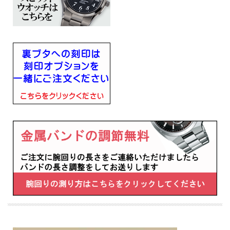
■キャリバーNo：V117
■腕回りの長さ（最長）178ｍｍ
・過充電防止機能
■メーカーの正規国内保証書付き（3年間保証）