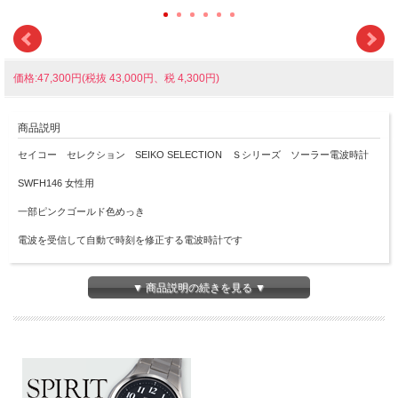
価格:47,300円(税抜 43,000円、税 4,300円)
商品説明
セイコー セレクション SEIKO SELECTION Ｓシリーズ ソーラー電波時計
SWFH146 女性用
一部ピンクゴールド色めっき
電波を受信して自動で時刻を修正する電波時計です
あかりを電気にかえて動く時計なので文字板に光をあててくださいね
▼ 商品説明の続きを見る ▼
ご自身でバンドのコマを外して長さ調整のできる「らくらくアジャスト」を採用し
ています
■プッシュ式三つ折中留め
■光発電
■ソーラー発電、フル充電時約6ヶ月間、パワーセーブ時約1.5年