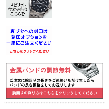
■月差±15秒（非受信時）
■日常生活用強化防水(10気圧)
■ステンレススチールケース
■ハードレックスガラス
■JIS一種耐磁
■幅25.2mm×厚み7.6mm×重さ42g
■キャリバーNo：1B21
■腕回りの長さ（最長）178ｍｍ
・過充電防止機能
・即スタート機能
・パワーセーブ機能
・電波修正機能（日本・中国・アメリカ・ドイツの標準電波を受信）
・自動受信機能
・強制受信機能
・受信結果表示機能
・時差修正機能
・針位置自動修正機能
■メーカーの正規国内保証書付き（3年間保証）