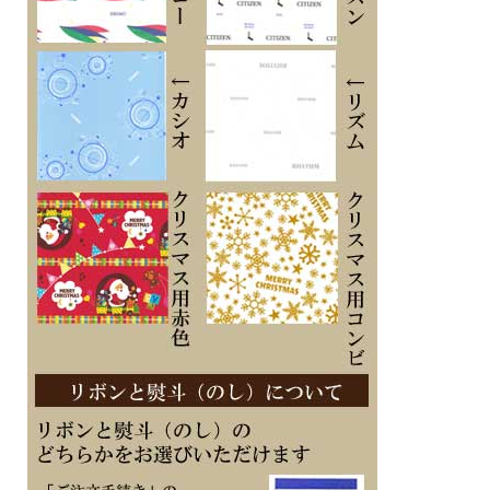
・強制受信機能
・充電警告機能
・過充電防止機能
■メーカーの正規国内保証書付き（3年間保証）
※１０文字分の加工費込みの表示価格です
※在庫ありの時１０日間前後（土日祝日は除く）で発送予定（在庫切れの場合もあ
ります）
※刻印文字はカート内の備考欄に記載ください