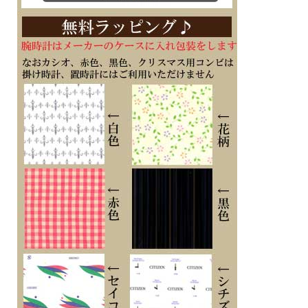
シンプルなデイト付きの ソーラー電波時計 CITIZEN シチズンコレクション
AS1060-11A メンズウオッチ
視認性の良い白文字板に、アラビア数字のインデックスを採用し、さらに見やす
く、使いやすい時計に仕上がっています
日付きです
■電波機能：日本全国対応
■カーフバンド
■美錠タイプ
■光発電
■ソーラー発電2年（パワーセーブ作動時）
■月差±15秒（非受信時）
■５気圧防水
■ステンレススチールケース
■サファイアガラス
■カレンダー（日付）機能
■幅37.2mm×厚み8.4mm
■受信局自動選択機能
・定時受信機能