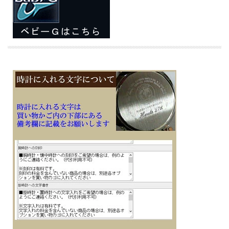
■電波機能：日本全国、北米、イギリス、ドイツ、中国対応
■樹脂バンド
■美錠タイプ
■光発電
■ソーラー発電、機能使用時約11ヶ月、パワーセービング状態時約22ヶ月（フル充
電時）
■電波受信が行われない場合は、通常のクオーツ精度（平均月差±15秒）で動作し
ます
■２０気圧防水
■樹脂／アルミケース
■ミネラルガラス
■フルオートカレンダー
■LEDバックライト（スーパーイルミネーター、残照機能、残照時間切替（1.5秒/3
秒）付き）
■1/100秒（1時間未満）／1秒（1時間以上）、24時間計、スプリット付き（ストッ
プウオッチ機能）
■時刻アラーム5本（1本のみスヌーズ機能）・時報
■ワールドタイム5本：世界48都市（31タイムゾーン）＋UTC（協定世界時）の時
刻表示、ホームタイムの都市入替機能付き
■タイマー機能 セット単位1秒、最大セット24時間、1秒単位で計測
■幅40.0mm×厚み12.9mm×重さ38g
■耐衝撃構造（ショックレジスト）
■バッテリーインジケーター表示
・パワーセービング機能（暗所では一定時間が経過すると表示を消して節電しま
す）
・操作音ON/OFF切替機能