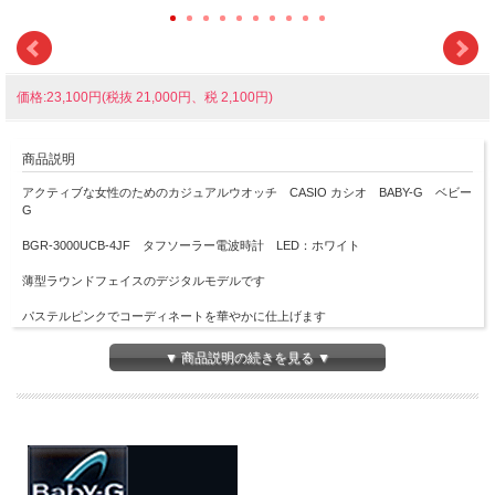
価格:23,100円(税抜 21,000円、税 2,100円)
商品説明
アクティブな女性のためのカジュアルウオッチ CASIO カシオ BABY-G ベビー
G
BGR-3000UCB-4JF タフソーラー電波時計 LED：ホワイト
薄型ラウンドフェイスのデジタルモデルです
パステルピンクでコーディネートを華やかに仕上げます
ホーム都市設定を変えるだけで日本国内はもとより、海外でも時刻を自動修正しま
▼ 商品説明の続きを見る ▼
す
機能面では、世界6局の標準電波に対応しタフソーラーも搭載
更に20気圧防水機能にも対応し実用性も兼ね備えました
ワールドタイムやストップウオッチなどの機能も充実