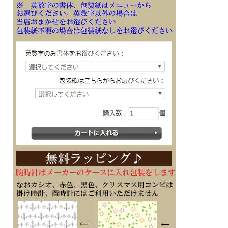
・12/24時間制表示切替
・日付表示（月/日表示入替）
・曜日表示（英・西・仏・独・伊・露の6ヵ国語切替）
・バンド装着可能サイズ：125～180mm
■メーカーの正規国内保証書付き（1年間保証）
子供 娘 彼女 母親 妻 奥さん お母さん お義母さん 従業員 会社 永年勤続 周年記念
皆勤 栄転 定年 退職 スポーツ 退団 退官 誕生日 入学 成人 卒業 就職 入隊 御祝 贈り
物 贈答品 ギフト 記念品 プレゼントにメッセージ文字名入れ刻印した腕時計を
※１０文字分の加工費込みの表示価格です
※在庫ありの時１０日間前後（土日祝日は除く）で発送予定（在庫切れの場合もあ
ります）
※刻印文字はカート内の備考欄に記載ください