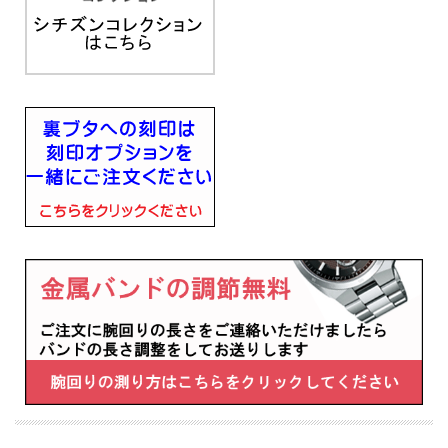
■プッシュ式三つ折中留め
■光発電
■月差±15秒（非受信時）
■１０気圧防水
■スーパーチタニウム
■サファイアガラス(無反射コーティング)
■カレンダー（日付）機能
■耐ニッケルアレルギー
■JIS一種耐磁
■バンド幅20mm
■幅40mm×厚み10mm×重さ88g
■キャリバーNo：H145
■バンド調整可能サイズ：144～206mm
・充電残量表示機能
・充電警告機能
・過充電防止機能
・パワーセーブ機能
・フル充電時約2年可動(パワーセーブ作動時)
・日中米欧電波受信
・受信局自動選択機能
・定時受信機能
・強制受信機能
・パーペチュアルカレンダー
・ダイレクトフライト
・ワールドタイム機能(26時差)
・サマータイム機能
・パーフェックスマルチ3000(JIS1種耐磁、衝撃検知機能、針自動補正機能、世界4