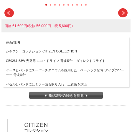
価格:61,600円(税抜 56,000円、税 5,600円)
商品説明
シチズン コレクション CITIZEN COLLECTION
CB0261-53W 光発電 エコ・ドライブ 電波時計 ダイレクトフライト
ケースとバンドにスーパーチタニウムを採用した、ベーシックな3針タイプのソー
ラー 電波時計
ベゼルとバンドにはミラー面も取り入れ、上質感を演出
落ち着いたカラーで、縦方向にパターンをあしらった文字板はシンプルで見やす
▼ 商品説明の続きを見る ▼
く、幅広いシーンでお使いいただけるデザインです
ケース表面処理：デュラテクトチタンカーバイド(シルバー色)
■電波機能：日本全国、北米、ドイツ、中国対応
■スーパーチタニウムバンド