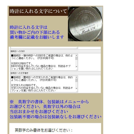
エリア受信)
■メーカーの正規国内保証書付き（3年間保証）
子供 息子 彼氏 旦那 ご主人 お父さん お義父さん 会社 永年勤続 周年記念 皆勤 栄転
定年 退職 誕生日 入学 成人 卒業 就職 還暦 贈り物 贈答品 ギフト 記念品 プレゼン
トにメッセージ 文字 名入れ 刻印した腕時計を
※１０文字分の加工費込みの表示価格です
※在庫ありの時１０日間前後（土日祝日は除く）で発送予定（在庫切れの場合もあ
ります）
※刻印文字はカート内の備考欄に記載ください