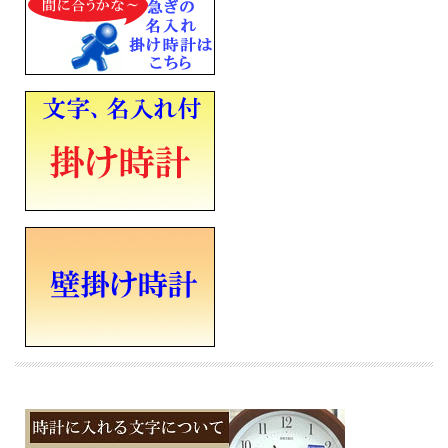
■電池寿命約2年
■アルカリ単三乾電池×２個
■流れるような動きの連続秒針
■直径325mm×厚み48mm×重さ1.2Kg
■電波受信機能ＯＦＦ付き / 石膏ボード用掛け金具付き
■裏面名入れスペース（タテ20×ヨコ70mm黒）
モニター電池としてマンガン電池を同梱しています。
■メーカーの正規国内保証書付き（1年間保証）
会社 永年勤続 周年記念 皆勤 栄転 定年 退職 竣工 落成記念 記念品 開店祝い 開院
開業 誕生日 入学 成人 卒業 結婚式 引き出物 ご結婚記念 ご出産祝い 金婚 ご成約記
念 創立記念 新築祝い 改築 還暦 白寿 米寿 古希 古稀 叙勲 御祝 ホールインワン 贈
り物 ギフト プレゼントにメッセージ文字名入れ時計を
※時計への文字書き金額（1ヶ所）込みの表示価格です
※１０日前後での発送となります（在庫ありの場合。在庫切れの場合もあります）
※文字はカート内の備考欄に記載ください。
※文字名入れ付き時計は代金引換のご利用をお断りしています