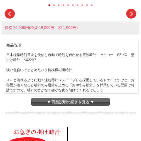
価格:20,900円(税抜 19,000円、税 1,900円)
商品説明
日本標準時刻電波を受信し自動で時刻を合わせる電波時計 セイコー SEIKO 壁
掛け時計 KX220P
淡い色合いでまとめたバラ柄模様の掛時計
ス～と流れるように動く連続秒針（スイープ）を採用しているトケイですけど、お
部屋が暗くなると秒針のみ運針を止める「おやすみ秒針」を採用している壁掛け時
計ですので、秒針の音がなく静かな夜を助けてくれるでしょう
また電池切れ予告機能を備えていますので、電池が切れるころには明るいところで
▼ 商品説明の続きを見る ▼
も秒針を止めて電池交換時期を知らせてくれるので、電池の交換時期がわかりやす
いです
木枠（MDF・薄ピンク花柄模様・ピンク塗装光沢仕上げ）
前面：ガラス
■電波機能：日本全国対応