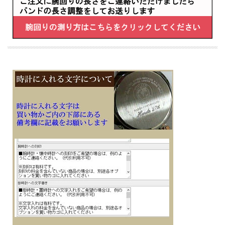
■サファイアガラス
■カレンダー（日付＆曜日）機能
■幅37.4×厚み9.2mm×重さ106g
■スクリューバック
■腕周り長さ（最長）：195mm
・過充電防止機能
・即スタート機能
■メーカーの正規国内保証書付き（3年間保証）
メッセージ文字名入れ刻印した腕時計を永年勤続 周年記念 皆勤 栄転 定年 退職 誕
生日 入学 成人 卒業 結婚式 ご結婚記念 金婚 銀婚 還暦 白寿 喜寿 米寿 古希 古稀 叙
勲 御祝 ホールインワン 贈り物 ギフト 記念品 プレゼントに
※１０文字分の加工費込みの表示価格です
※在庫ありの時１０日間前後（土日祝日は除く）で発送予定（在庫切れの場合もあ
ります）
※刻印文字はカート内の備考欄に記載ください