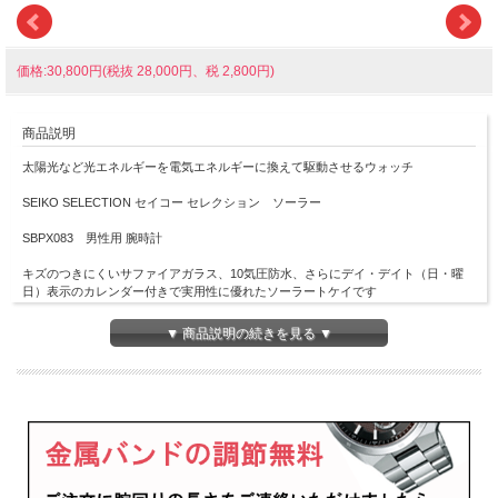
価格:30,800円(税抜 28,000円、税 2,800円)
商品説明
太陽光など光エネルギーを電気エネルギーに換えて駆動させるウォッチ
SEIKO SELECTION セイコー セレクション ソーラー
SBPX083 男性用 腕時計
キズのつきにくいサファイアガラス、10気圧防水、さらにデイ・デイト（日・曜
日）表示のカレンダー付きで実用性に優れたソーラートケイです
バンドの中留めにはプッシュ式三つ折り中留めを採用していますので、バンドの中
▼ 商品説明の続きを見る ▼
留めを開くときにあまり力がいらなくなり、着脱が簡単になっています
■プッシュ式三つ折中留め
■光発電
■光発電約10ヶ月（フル充電時）
■月差±15秒
■日常生活防水
■ステンレススチールケース