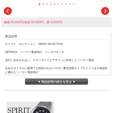
価格:55,000円(税抜 50,000円、税 5,000円)
商品説明
セイコー セレクション SEIKO SELECTION
SBTM319 ソーラー電波時計 メンズウオッチ
流行に左右されない、スタンダードなデザインに特化したソーラー電波
広めのダイヤルに夜間でも時刻がわかりやすい蓄光塗料ルミブライトつきの視認性
に優れたソーラー電波時計
ダイヤルの立体的なインデックスは視認性に優れているだけではなく、キリっとし
▼ 商品説明の続きを見る ▼
た印象を表現
ガラスは、スーパークリアコーティングを施したサファイアガラスを使用し、デザ
イン性だけではなくJIS1種の耐磁性能も搭載しています
電波受信機能（日本、中国、アメリカ、ドイツ、イギリスの標準電波を受信）
ダイヤルカラー：グリーン