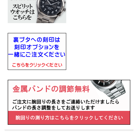
■プッシュ式三つ折中留め
■光発電
■ソーラー発電、フル充電時約9ヶ月間 パワーセーブ時約2年
■月差±15秒（非受信時）
■日常生活用強化防水(10気圧)
■ステンレススチールケース
■サファイアガラス（スーパークリア コーティング）
■カレンダー（日付）機能
■ルミブライト（蓄光塗料）：針＋インデックス
■JIS一種耐磁
■幅39.5mm×厚み9.5mm×重さ115g
■腕回りの長さ（最長）195mm
■過充電防止機能
・即スタート機能
・パワーセーブ機能
・フルオートカレンダー機能（2099年12月31日まで）
・自動受信機能
・強制受信機能
・受信結果表示機能
・時差修正機能
・針位置自動修正機能
■メーカーの正規国内保証書付き（3年間保証）
メッセージ文字名入れ刻印した腕時計を永年勤続 周年記念 皆勤 栄転 定年 退職 誕
生日 入学 成人 卒業 結婚式 ご結婚記念 金婚 銀婚 還暦 白寿 喜寿 米寿 古希 古稀 叙
勲 御祝 贈り物 ギフト 記念品 プレゼントに